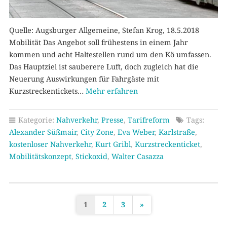
Quelle: Augsburger Allgemeine, Stefan Krog, 18.5.2018
Mobilität Das Angebot soll frühestens in einem Jahr
kommen und acht Haltestellen rund um den Kö umfassen.
Das Hauptziel ist sauberere Luft, doch zugleich hat die
Neuerung Auswirkungen für Fahrgäste mit
Kurzstreckentickets…
Mehr erfahren
Kategorie:
Nahverkehr
,
Presse
,
Tarifreform
Tags:
Alexander Süßmair
,
City Zone
,
Eva Weber
,
Karlstraße
,
kostenloser Nahverkehr
,
Kurt Gribl
,
Kurzstreckenticket
,
Mobilitätskonzept
,
Stickoxid
,
Walter Casazza
1
2
3
»
S
e