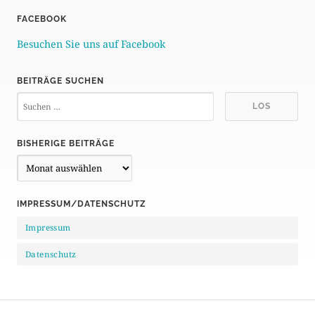
FACEBOOK
Besuchen Sie uns auf Facebook
BEITRÄGE SUCHEN
BISHERIGE BEITRÄGE
B
i
s
IMPRESSUM/DATENSCHUTZ
h
e
Impressum
r
i
Datenschutz
g
e
B