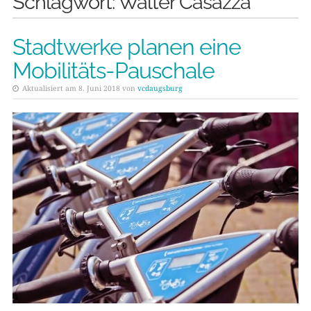
Schlagwort:
Walter Casazza
Stadtwerke planen eine
Mobilitäts-Pauschale
Aktualisiert am 8. Juni 2018 von
vcdaugsburg