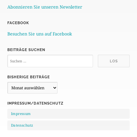
Abonnieren Sie unseren Newsletter
FACEBOOK
Besuchen Sie uns auf Facebook
BEITRÄGE SUCHEN
BISHERIGE BEITRÄGE
B
i
s
IMPRESSUM/DATENSCHUTZ
h
e
Impressum
r
i
Datenschutz
g