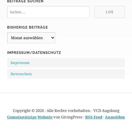
BEITRÄGE SUCHEN
BISHERIGE BEITRÄGE
B
i
s
IMPRESSUM/DATENSCHUTZ
h
e
Impressum
r
i
Datenschutz
g
e
B
e
i
Copyright © 2026 · Alle Rechte vorbehalten. · VCD Augsburg
t
Gemeinnützige Website
von GivingPress ·
RSS-Feed
·
Anmelden
r
ä