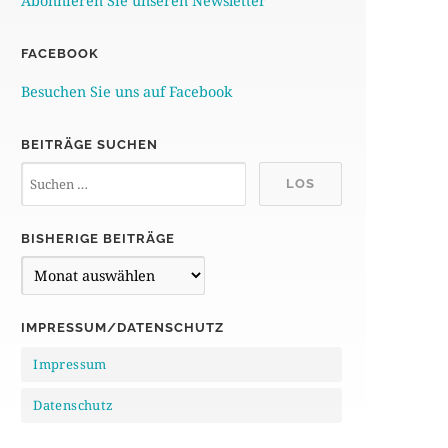
Abonnieren Sie unseren Newsletter
FACEBOOK
Besuchen Sie uns auf Facebook
BEITRÄGE SUCHEN
BISHERIGE BEITRÄGE
B
i
s
IMPRESSUM/DATENSCHUTZ
h
Impressum
e
r
Datenschutz
i
g