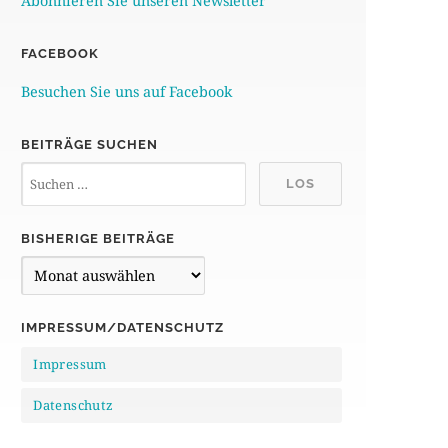
Abonnieren Sie unseren Newsletter
FACEBOOK
Besuchen Sie uns auf Facebook
BEITRÄGE SUCHEN
BISHERIGE BEITRÄGE
B
i
s
IMPRESSUM/DATENSCHUTZ
h
Impressum
e
r
Datenschutz
i
g