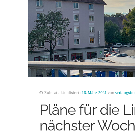
Zuletzt aktualisiert:
16. März 2021
von
vcdaugsbu
Pläne für die Li
nächster Woche