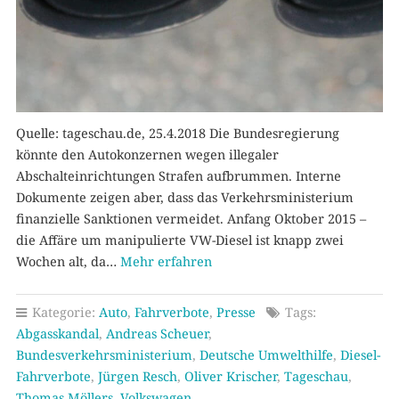
Quelle: tageschau.de, 25.4.2018 Die Bundesregierung
könnte den Autokonzernen wegen illegaler
Abschalteinrichtungen Strafen aufbrummen. Interne
Dokumente zeigen aber, dass das Verkehrsministerium
finanzielle Sanktionen vermeidet. Anfang Oktober 2015 –
die Affäre um manipulierte VW-Diesel ist knapp zwei
Wochen alt, da…
Mehr erfahren
Kategorie:
Auto
,
Fahrverbote
,
Presse
Tags:
Abgasskandal
,
Andreas Scheuer
,
Bundesverkehrsministerium
,
Deutsche Umwelthilfe
,
Diesel-
Fahrverbote
,
Jürgen Resch
,
Oliver Krischer
,
Tageschau
,
Thomas Möllers
,
Volkswagen