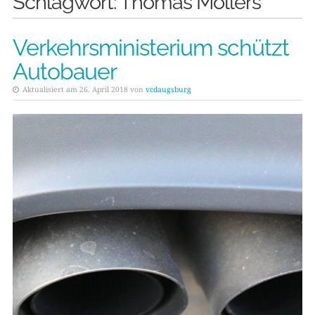
Schlagwort:
Thomas Möllers
Verkehrsministerium schützt
Autobauer
Aktualisiert am 26. April 2018 von
vcdaugsburg