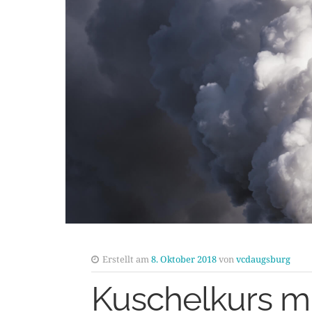
Erstellt am
8. Oktober 2018
von
vcdaugsburg
Kuschelkurs mi