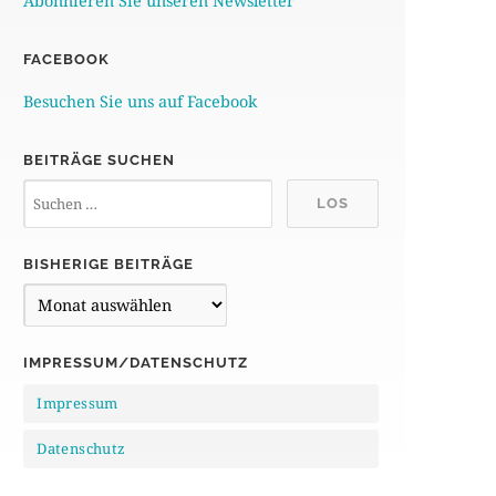
Abonnieren Sie unseren Newsletter
FACEBOOK
Besuchen Sie uns auf Facebook
BEITRÄGE SUCHEN
BISHERIGE BEITRÄGE
B
i
s
IMPRESSUM/DATENSCHUTZ
h
Impressum
e
r
Datenschutz
i
g