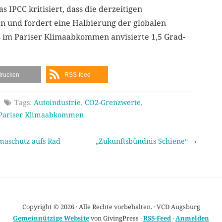
s IPCC kritisiert, dass die derzeitigen
 und fordert eine Halbierung der globalen
s im
Pariser Klimaabkomme
n anvisierte 1,5 Grad-
drucken
RSS-feed
Tags:
Autoindustrie
,
CO2-Grenzwerte
,
Pariser Klimaabkommen
maschutz aufs Rad
„Zukunftsbündnis Schiene“
→
Copyright © 2026 · Alle Rechte vorbehalten. · VCD Augsburg
Gemeinnützige Website
von GivingPress ·
RSS-Feed
·
Anmelden