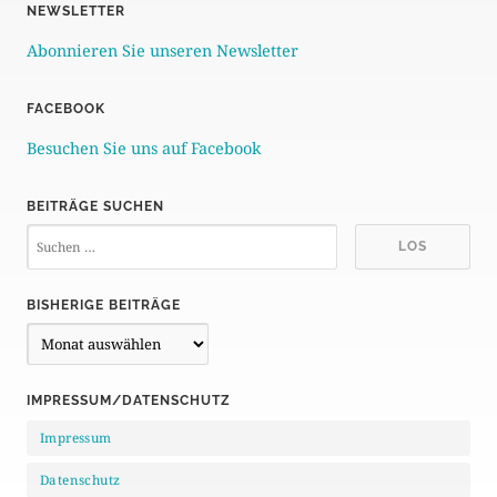
NEWSLETTER
Abonnieren Sie unseren Newsletter
FACEBOOK
Besuchen Sie uns auf Facebook
BEITRÄGE SUCHEN
BISHERIGE BEITRÄGE
B
i
s
IMPRESSUM/DATENSCHUTZ
h
e
Impressum
r
i
Datenschutz