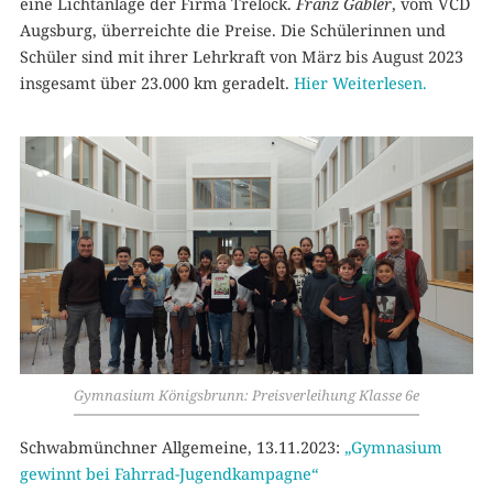
eine Lichtanlage der Firma Trelock.
Franz Gabler
, vom VCD
Augsburg, überreichte die Preise. Die Schülerinnen und
Schüler sind mit ihrer Lehrkraft von März bis August 2023
insgesamt über 23.000 km geradelt.
Hier Weiterlesen.
Gymnasium Königsbrunn: Preisverleihung Klasse 6e
Schwabmünchner Allgemeine, 13.11.2023:
„Gymnasium
gewinnt bei Fahrrad-Jugendkampagne“