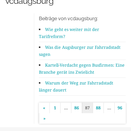
vcdaugsburg
Beiträge von vcdaugsburg:
Wie geht es weiter mit der
Tarifreform?
Was die Augsburger zur Fahrradstadt
sagen
Kartell-Verdacht gegen Busfirmen: Eine
Branche gerät ins Zwielicht
Warum der Weg zur Fahrradstadt
länger dauert
«
1
…
86
87
88
…
96
S
»
e
i