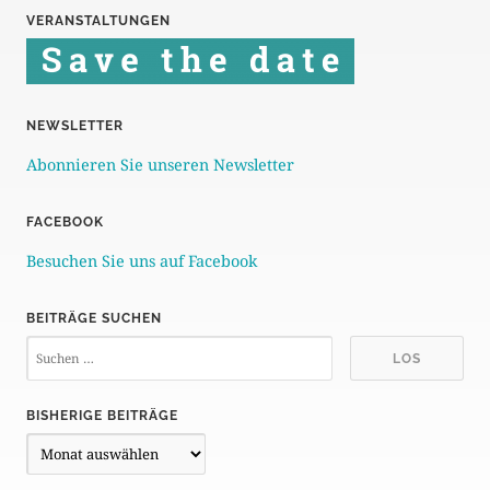
VERANSTALTUNGEN
t
e
n
NEWSLETTER
n
Abonnieren Sie unseren Newsletter
u
m
FACEBOOK
m
Besuchen Sie uns auf Facebook
e
BEITRÄGE SUCHEN
r
i
e
BISHERIGE BEITRÄGE
B
r
i