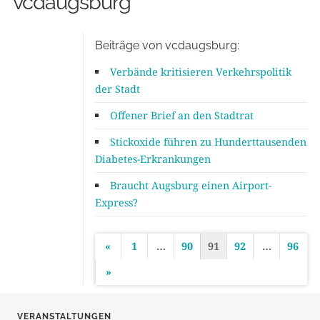
vcdaugsburg
Beiträge von vcdaugsburg:
Verbände kritisieren Verkehrspolitik
der Stadt
Offener Brief an den Stadtrat
Stickoxide führen zu Hunderttausenden
Diabetes-Erkrankungen
Braucht Augsburg einen Airport-
Express?
«
1
…
90
91
92
…
96
S
»
e
i
VERANSTALTUNGEN