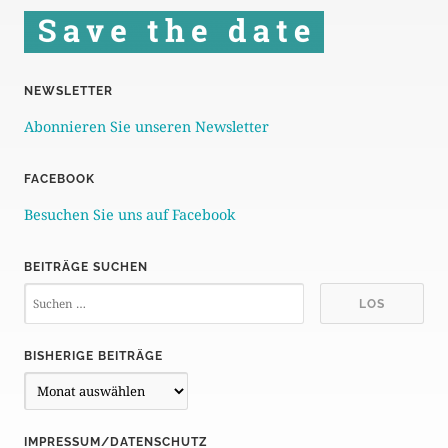
t
e
n
NEWSLETTER
n
Abonnieren Sie unseren Newsletter
u
m
FACEBOOK
m
Besuchen Sie uns auf Facebook
e
BEITRÄGE SUCHEN
r
i
e
BISHERIGE BEITRÄGE
B
r
i
u
s
IMPRESSUM/DATENSCHUTZ